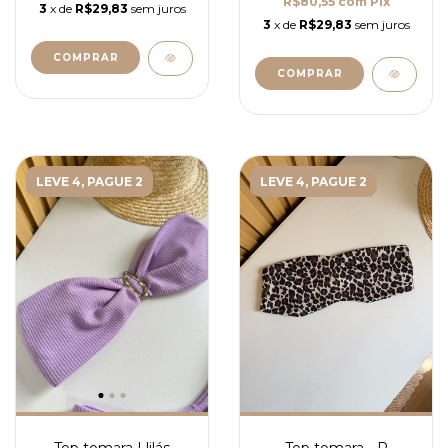
R$80,55
com
Pix
3
x de
R$29,83
sem juros
3
x de
R$29,83
sem juros
COMPRAR
COMPRAR
LEVE 4, PAGUE 2
LEVE 4, PAGUE 2