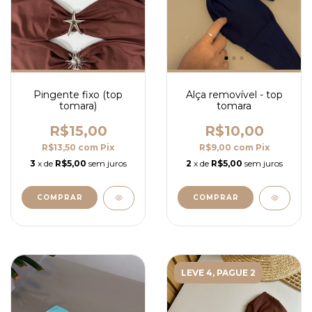
Pingente fixo (top
Alça removível - top
tomara)
tomara
R$15,00
R$10,00
R$13,50
com
Pix
R$9,00
com
Pix
3
x de
R$5,00
sem juros
2
x de
R$5,00
sem juros
COMPRAR
COMPRAR
LEVE 4, PAGUE 2