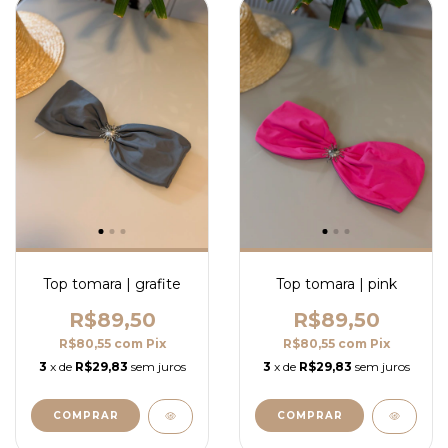
Top tomara | grafite
Top tomara | pink
R$89,50
R$89,50
R$80,55
com
Pix
R$80,55
com
Pix
3
x de
R$29,83
sem juros
3
x de
R$29,83
sem juros
COMPRAR
COMPRAR