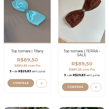
Top tomara | Tifany
Top tomara | TERRA -
SALE
R$89,50
R$89,50
R$80,55
com
Pix
R$80,55
com
Pix
3
x de
R$29,83
sem juros
3
x de
R$29,83
sem juros
COMPRAR
COMPRAR