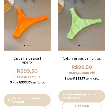
Calcinha básica |
Calcinha básica | citrus
aperol
R$99,50
R$99,50
R$89,55
com
Pix
R$89,55
com
Pix
3
x de
R$33,17
sem juros
3
x de
R$33,17
sem juros
Avise-me quando
chegar!
Avise-me quando
chegar!
ESPIAR