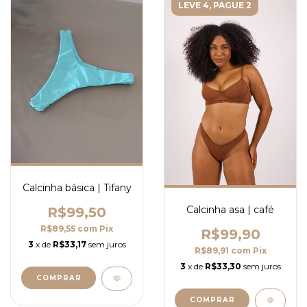
LEVE 4, PAGUE 2
Calcinha básica | Tifany
Calcinha asa | café
R$99,50
R$89,55
com
Pix
R$99,90
3
x de
R$33,17
sem juros
R$89,91
com
Pix
3
x de
R$33,30
sem juros
COMPRAR
COMPRAR