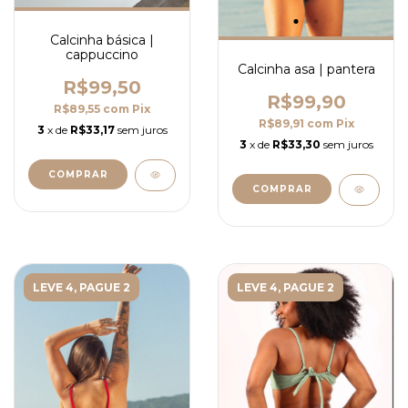
Calcinha básica |
cappuccino
Calcinha asa | pantera
R$99,50
R$99,90
R$89,55
com
Pix
R$89,91
com
Pix
3
x de
R$33,17
sem juros
3
x de
R$33,30
sem juros
COMPRAR
COMPRAR
LEVE 4, PAGUE 2
LEVE 4, PAGUE 2