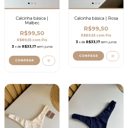
Calcinha básica |
Calcinha básica | Rosa
Malbec
R$99,50
R$99,50
R$89,55
com
Pix
R$89,55
com
Pix
3
x de
R$33,17
sem juros
3
x de
R$33,17
sem juros
COMPRAR
COMPRAR