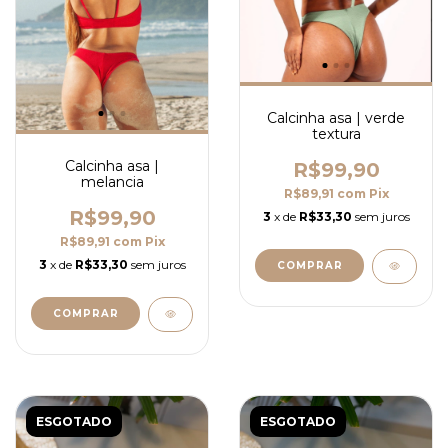
Calcinha asa | verde
textura
Calcinha asa |
R$99,90
melancia
R$89,91
com
Pix
R$99,90
3
x de
R$33,30
sem juros
R$89,91
com
Pix
3
x de
R$33,30
sem juros
COMPRAR
COMPRAR
ESGOTADO
ESGOTADO