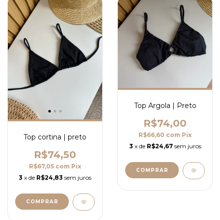
Top Argola | Preto
R$74,00
R$66,60
com
Pix
Top cortina | preto
3
x de
R$24,67
sem juros
R$74,50
R$67,05
com
Pix
COMPRAR
3
x de
R$24,83
sem juros
COMPRAR