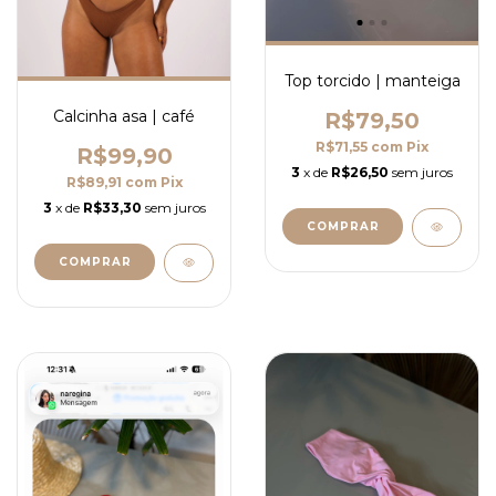
Top torcido | manteiga
Calcinha asa | café
R$79,50
R$71,55
com
Pix
R$99,90
3
x de
R$26,50
sem juros
R$89,91
com
Pix
3
x de
R$33,30
sem juros
COMPRAR
COMPRAR