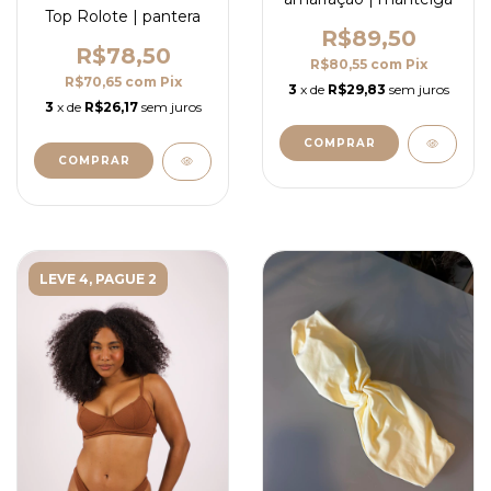
Top Rolote | pantera
R$89,50
R$78,50
R$80,55
com
Pix
R$70,65
com
Pix
3
x de
R$29,83
sem juros
3
x de
R$26,17
sem juros
COMPRAR
COMPRAR
LEVE 4, PAGUE 2