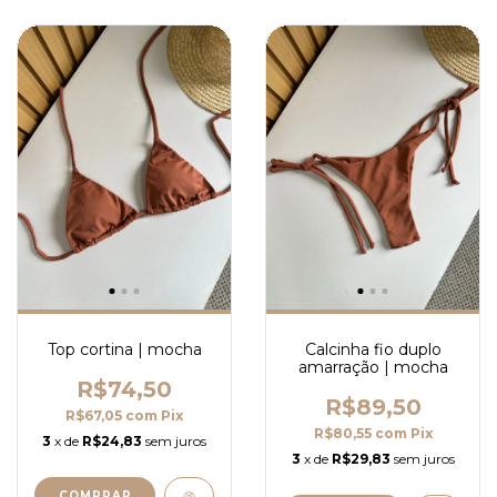
Top cortina | mocha
Calcinha fio duplo
amarração | mocha
R$74,50
R$89,50
R$67,05
com
Pix
R$80,55
com
Pix
3
x de
R$24,83
sem juros
3
x de
R$29,83
sem juros
COMPRAR