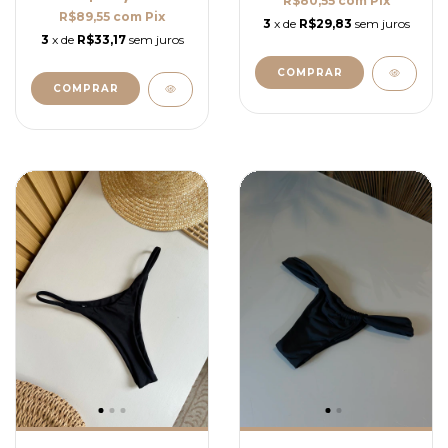
R$80,55
com
Pix
R$89,55
com
Pix
3
x de
R$29,83
sem juros
3
x de
R$33,17
sem juros
COMPRAR
COMPRAR