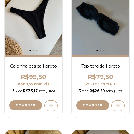
Calcinha básica | preto
Top torcido | preto
R$99,50
R$79,50
R$89,55
com
Pix
R$71,55
com
Pix
3
x de
R$33,17
sem juros
3
x de
R$26,50
sem juros
COMPRAR
COMPRAR