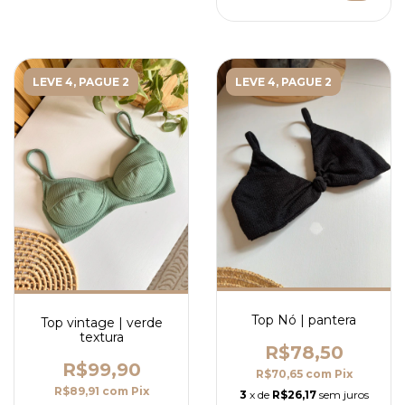
LEVE 4, PAGUE 2
LEVE 4, PAGUE 2
Top Nó | pantera
Top vintage | verde
textura
R$78,50
R$99,90
R$70,65
com
Pix
R$89,91
com
Pix
3
x de
R$26,17
sem juros