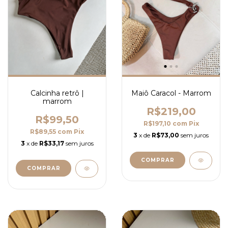
Calcinha retrô |
Maiô Caracol - Marrom
marrom
R$219,00
R$99,50
R$197,10
com
Pix
R$89,55
com
Pix
3
x de
R$73,00
sem juros
3
x de
R$33,17
sem juros
COMPRAR
COMPRAR