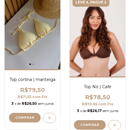
LEVE 4, PAGUE 2
Top cortina | manteiga
Top Nó | Café
R$79,50
R$78,50
R$71,55
com
Pix
3
x de
R$26,50
sem juros
R$70,65
com
Pix
3
x de
R$26,17
sem juros
COMPRAR
COMPRAR