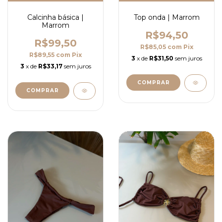
Calcinha básica |
Top onda | Marrom
Marrom
R$94,50
R$99,50
R$85,05
com
Pix
R$89,55
com
Pix
3
x de
R$31,50
sem juros
3
x de
R$33,17
sem juros
COMPRAR
COMPRAR