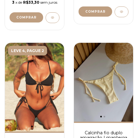
3
x de
R$33,30
sem juros
COMPRAR
COMPRAR
LEVE 4, PAGUE 2
Calcinha fio duplo
amarração | manteiga