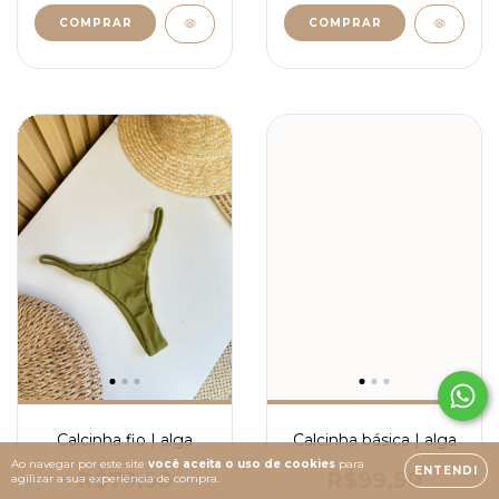
COMPRAR
COMPRAR
Calcinha fio | alga
Calcinha básica | alga
Ao navegar por este site
você aceita o uso de cookies
para
ENTENDI
R$79,50
R$99,50
agilizar a sua experiência de compra.