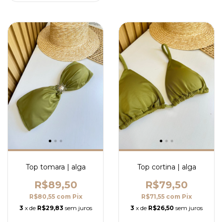
Top tomara | alga
Top cortina | alga
R$89,50
R$79,50
R$80,55
com
Pix
R$71,55
com
Pix
3
x de
R$29,83
sem juros
3
x de
R$26,50
sem juros