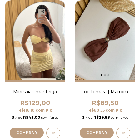
Mini saia - manteiga
Top tomara | Marrom
R$129,00
R$89,50
R$116,10
com
Pix
R$80,55
com
Pix
3
x de
R$43,00
sem juros
3
x de
R$29,83
sem juros
COMPRAR
COMPRAR