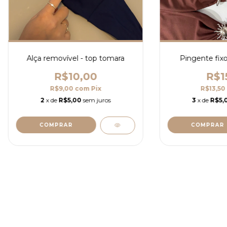
Alça removível - top tomara
Pingente fixo
R$10,00
R$1
R$9,00
com
Pix
R$13,50
2
x de
R$5,00
sem juros
3
x de
R$5,
COMPRAR
COMPRAR