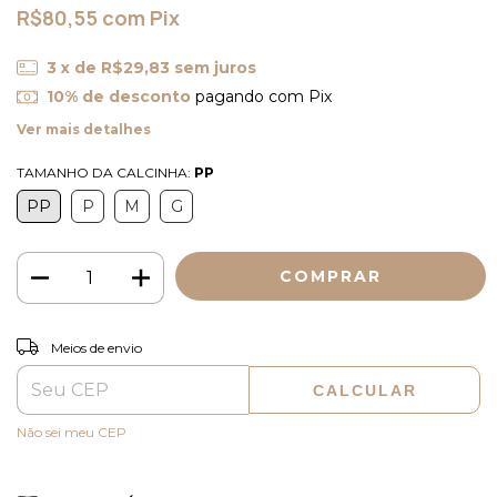
R$80,55
com
Pix
3
x de
R$29,83
sem juros
10% de desconto
pagando com Pix
Ver mais detalhes
TAMANHO DA CALCINHA:
PP
PP
P
M
G
ALTERAR CEP
Entregas para o CEP:
Meios de envio
CALCULAR
Não sei meu CEP