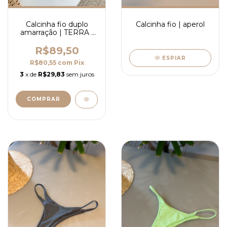
Calcinha fio duplo
Calcinha fio | aperol
amarração | TERRA -
SALE
R$89,50
ESPIAR
R$80,55
com
Pix
3
x de
R$29,83
sem juros
COMPRAR