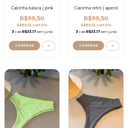
Calcinha básica | pink
Calcinha retrô | aperol
R$99,50
R$99,50
R$89,55
com
Pix
R$89,55
com
Pix
3
x de
R$33,17
sem juros
3
x de
R$33,17
sem juros
COMPRAR
COMPRAR