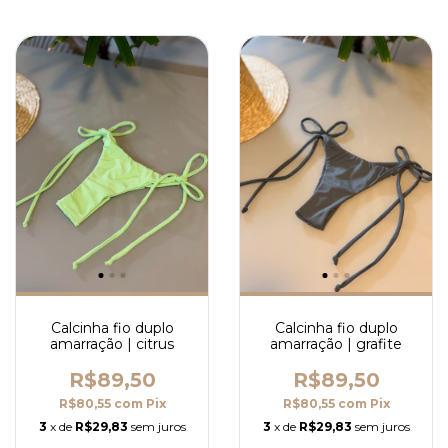
Calcinha fio duplo
Calcinha fio duplo
amarração | citrus
amarração | grafite
R$89,50
R$89,50
R$80,55
com
Pix
R$80,55
com
Pix
3
x de
R$29,83
sem juros
3
x de
R$29,83
sem juros