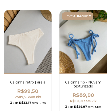
LEVE 4, PAGUE 2
Calcinha fio - Nuvem
Calcinha retrô | areia
texturizado
R$99,50
R$89,90
R$89,55
com
Pix
R$80,91
com
Pix
3
x de
R$33,17
sem juros
3
x de
R$29,97
sem juros