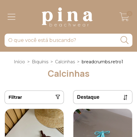
0
Início
>
Biquínis
>
Calcinhas
>
breadcrumbs.retro1
Calcinhas
Filtrar