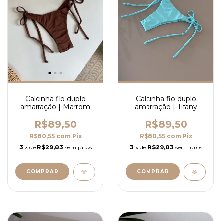
Calcinha fio duplo
Calcinha fio duplo
amarração | Marrom
amarração | Tifany
R$89,50
R$89,50
R$80,55
com
Pix
R$80,55
com
Pix
3
x de
R$29,83
sem juros
3
x de
R$29,83
sem juros
COMPRAR
COMPRAR