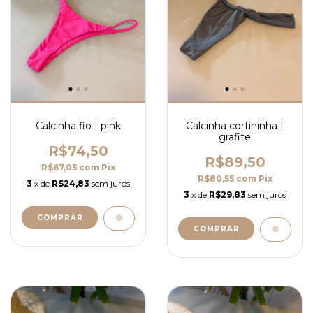
Calcinha fio | pink
Calcinha cortininha |
grafite
R$74,50
R$89,50
R$67,05
com
Pix
R$80,55
com
Pix
3
x de
R$24,83
sem juros
3
x de
R$29,83
sem juros
COMPRAR
COMPRAR