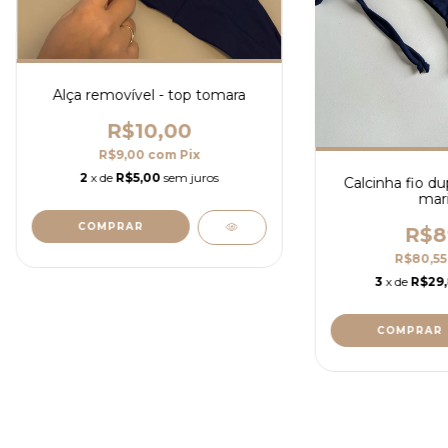
Alça removível - top tomara
R$10,00
R$9,00
com
Pix
2
x de
R$5,00
sem juros
Calcinha fio du
mar
COMPRAR
R$8
R$80,5
3
x de
R$29
COMPRAR