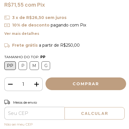
R$71,55
com
Pix
3
x de
R$26,50
sem juros
10% de desconto
pagando com Pix
Ver mais detalhes
Frete grátis
a partir de
R$250,00
TAMANHO DO TOP:
PP
PP
P
M
G
ALTERAR CEP
Entregas para o CEP:
Meios de envio
CALCULAR
Não sei meu CEP