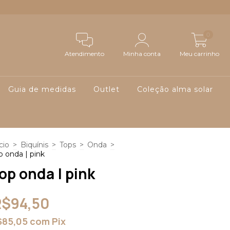
0
Atendimento
Minha conta
Meu carrinho
Guia de medidas
Outlet
Coleção alma solar
cio
>
Biquínis
>
Tops
>
Onda
>
p onda | pink
op onda | pink
R$94,50
$85,05
com
Pix