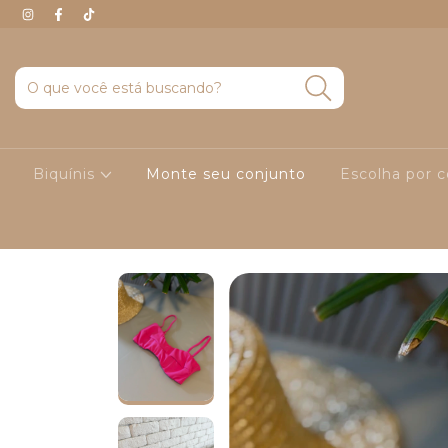
Biquínis
Monte seu conjunto
Escolha por 