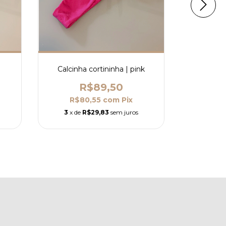
Calcinha cortininha | pink
Calcinha 
R$89,50
R$80,55
com
Pix
R$
3
x de
R$29,83
sem juros
3
x de