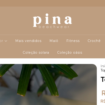
cor
Mais vendidos
Maiô
Fitness
Crochê
Coleção solara
Coleção oásis
Iní
To
T
R