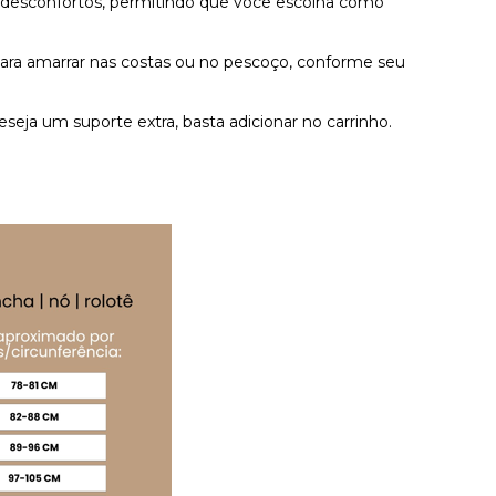
m desconfortos, permitindo que você escolha como
 para amarrar nas costas ou no pescoço, conforme seu
eseja um suporte extra, basta adicionar no carrinho.