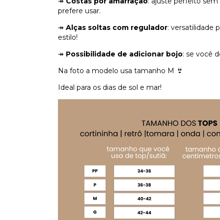
↠
Costas por amarração
: ajuste perfeito se
prefere usar.
↠
Alças soltas com regulador
: versatilidade
estilo!
↠
Possibilidade de adicionar bojo
: se você d
Na foto a modelo usa tamanho M 👙
Ideal para os dias de sol e mar!