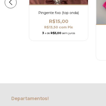
(O PAR)
0
Pingente fixo (top onda)
Pix
R$15,00
R$13,50
com
Pix
3
x de
R$5,00
sem juros
Departamentos!