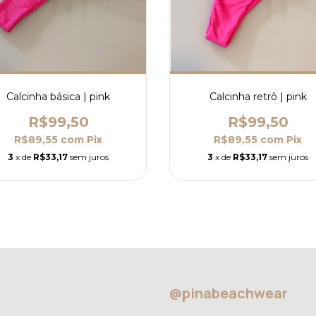
Calcinha básica | pink
Calcinha retrô | pink
R$99,50
R$99,50
R$89,55
com
Pix
R$89,55
com
Pix
3
x de
R$33,17
sem juros
3
x de
R$33,17
sem juros
@pinabeachwear