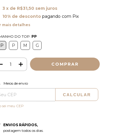
3
x de
R$31,50
sem juros
10% de desconto
pagando com Pix
r mais detalhes
MANHO DO TOP:
PP
PP
P
M
G
ALTERAR CEP
regas para o CEP:
Meios de envio
CALCULAR
o sei meu CEP
ENVIOS RÁPIDOS,
postagem todos os dias.