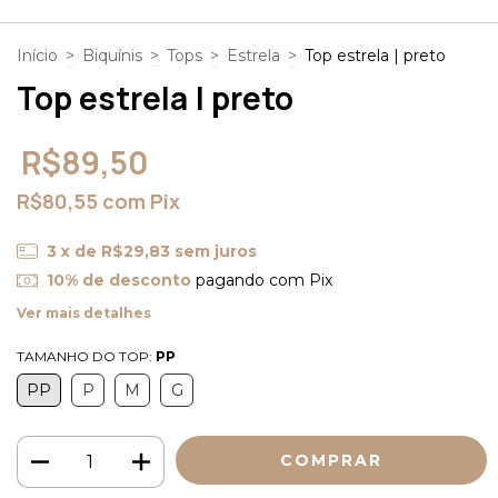
Início
>
Biquínis
>
Tops
>
Estrela
>
Top estrela | preto
Top estrela | preto
R$89,50
R$80,55
com
Pix
3
x de
R$29,83
sem juros
10% de desconto
pagando com Pix
Ver mais detalhes
TAMANHO DO TOP:
PP
PP
P
M
G