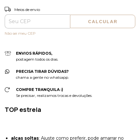
ALTERAR CEP
Entregas para o CEP:
Meios de envio
CALCULAR
Não sei meu CEP
ENVIOS RÁPIDOS,
postagem todos os dias.
PRECISA TIRAR DÚVIDAS?
chama a gente no whatsapp.
COMPRE TRANQUILA :)
Se precisar, realizamos trocas e devoluções.
TOP estrela
alças soltas
: Ajuste como preferir, pode amarrar no