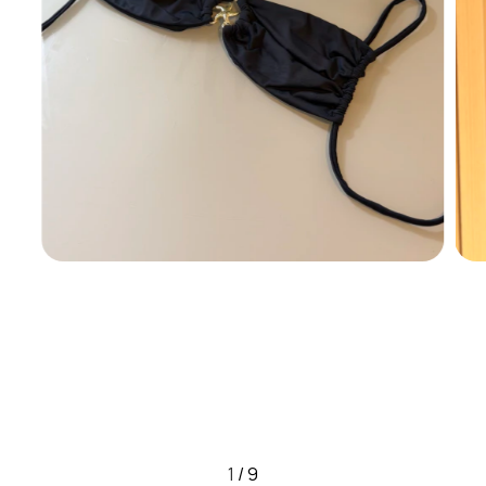
1
/
9