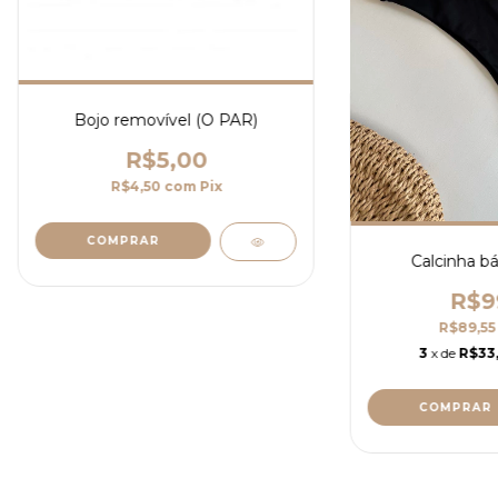
Bojo removível (O PAR)
R$5,00
R$4,50
com
Pix
Calcinha bá
R$9
R$89,5
3
x de
R$33,
COMPRAR