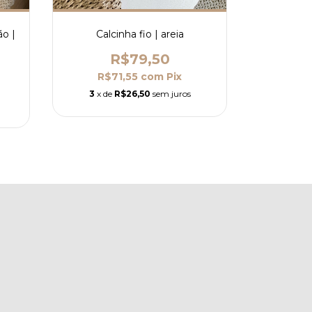
ão |
Calcinha fio | areia
R$79,50
R$71,55
com
Pix
3
x de
R$26,50
sem juros