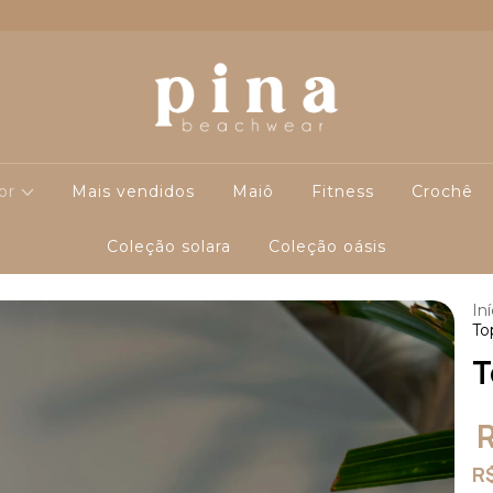
cor
Mais vendidos
Maiô
Fitness
Crochê
Coleção solara
Coleção oásis
Iní
To
T
R