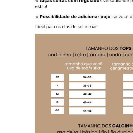
↠
Alças soltas com regulador
: versatilidade
estilo!
↠
Possibilidade de adicionar bojo
: se você d
Ideal para os dias de sol e mar!