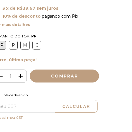
3
x de
R$39,67
sem juros
10% de desconto
pagando com Pix
r mais detalhes
MANHO DO TOP:
PP
PP
P
M
G
rre, última peça!
ALTERAR CEP
regas para o CEP:
Meios de envio
CALCULAR
o sei meu CEP