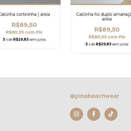
Calcinha cortininha | areia
Calcinha fio duplo amarraç
areia
R$89,50
R$89,50
R$80,55
com
Pix
R$80,55
com
Pix
3
x de
R$29,83
sem juros
3
x de
R$29,83
sem juros
@pinabeachwear