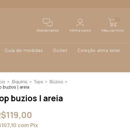
0
Atendimento
Minha conta
Meu carrinho
Guia de medidas
Outlet
Coleção alma solar
cio
>
Biquínis
>
Tops
>
Búzios
>
p buzios | areia
op buzios | areia
R$119,00
$107,10
com
Pix