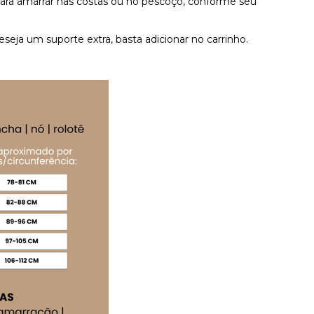
 para amarrar nas costas ou no pescoço, conforme seu
eseja um suporte extra, basta adicionar no carrinho.