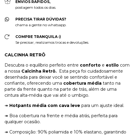
ENVIOS RÁPIDOS,
postagem todos os dias.
PRECISA TIRAR DÚVIDAS?
chama a gente no whatsapp.
COMPRE TRANQUILA :)
Se precisar, realizamos trocas e devoluções.
CALCINHA RETRÔ
Descubra o equilíbrio perfeito entre
conforto
e
estilo
com
a nossa
Calcinha Retrô.
Esta peça foi cuidadosamente
desenhada para deixar você se sentindo confortável e
confiante, oferecendo uma
cobertura média
tanto na
parte da frente quanto na parte de trás, além de uma
cintura alta-média que vai até o umbigo.
↠
Hotpants média com cava leve
para um ajuste ideal.
↠ Boa cobertura na frente e média atrás, perfeita para
qualquer ocasião.
↠ Composição: 90% poliamida e 10% elastano, garantindo