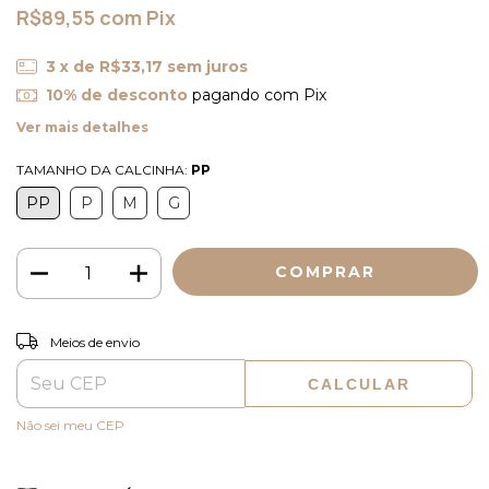
R$89,55
com
Pix
3
x de
R$33,17
sem juros
10% de desconto
pagando com Pix
Ver mais detalhes
TAMANHO DA CALCINHA:
PP
PP
P
M
G
ALTERAR CEP
Entregas para o CEP:
Meios de envio
CALCULAR
Não sei meu CEP