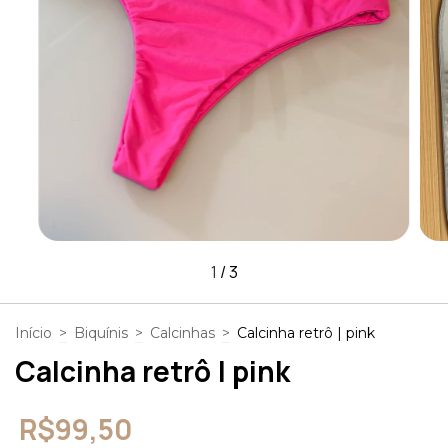
1
/
3
Início
>
Biquínis
>
Calcinhas
>
Calcinha retrô | pink
Calcinha retrô | pink
R$99,50