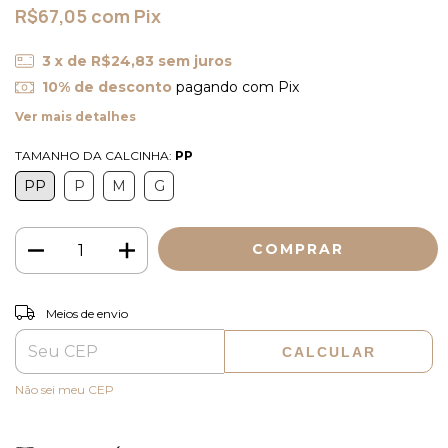
R$67,05
com
Pix
3
x de
R$24,83
sem juros
10% de desconto
pagando com Pix
Ver mais detalhes
TAMANHO DA CALCINHA:
PP
PP
P
M
G
ALTERAR CEP
Entregas para o CEP:
Meios de envio
CALCULAR
Não sei meu CEP