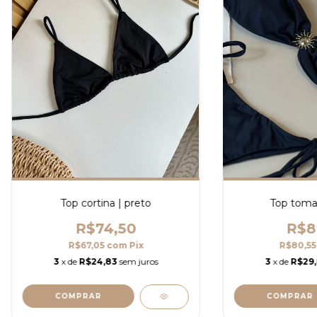
Top tomar
Top cortina | preto
R$8
R$74,50
R$80,5
R$67,05
com
Pix
3
x de
R$29
3
x de
R$24,83
sem juros
COMPRAR
COMPRAR