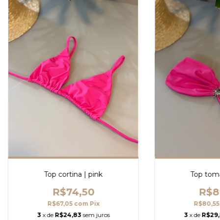
Top cortina | pink
Top toma
R$74,50
R$8
R$67,05
com
Pix
R$80,5
3
x de
R$24,83
sem juros
3
x de
R$29