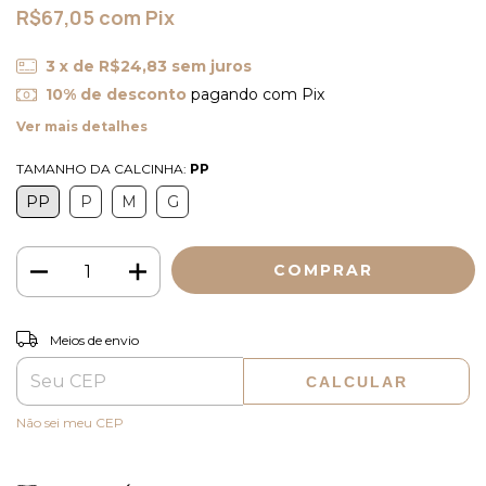
R$67,05
com
Pix
3
x de
R$24,83
sem juros
10% de desconto
pagando com Pix
Ver mais detalhes
TAMANHO DA CALCINHA:
PP
PP
P
M
G
ALTERAR CEP
Entregas para o CEP:
Meios de envio
CALCULAR
Não sei meu CEP