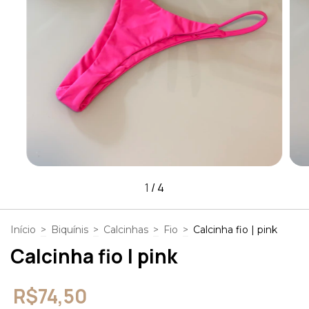
1
/
4
Início
>
Biquínis
>
Calcinhas
>
Fio
>
Calcinha fio | pink
Calcinha fio | pink
R$74,50