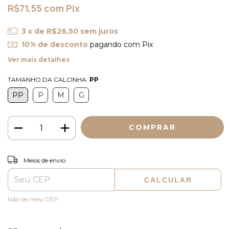
R$71,55
com
Pix
3
x de
R$26,50
sem juros
10% de desconto
pagando com Pix
Ver mais detalhes
TAMANHO DA CALCINHA:
PP
PP
P
M
G
ALTERAR CEP
Entregas para o CEP:
Meios de envio
CALCULAR
Não sei meu CEP