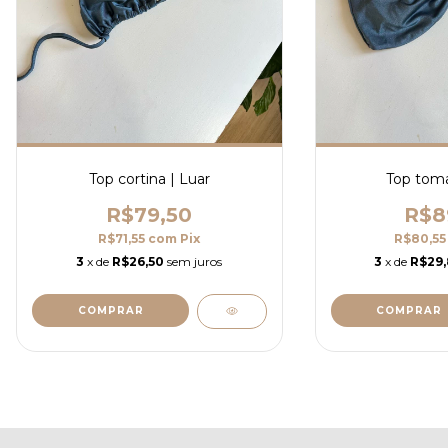
Top cortina | Luar
Top toma
R$79,50
R$8
R$71,55
com
Pix
R$80,5
3
x de
R$26,50
sem juros
3
x de
R$29
COMPRAR
COMPRAR