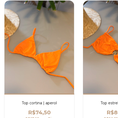
Top cortina | aperol
Top estrel
R$74,50
R$8