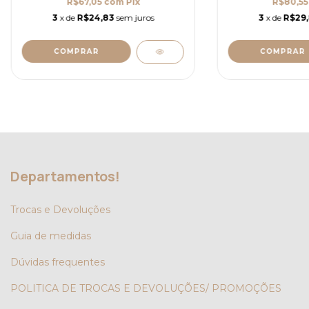
R$67,05
com
Pix
R$80,5
3
x de
R$24,83
sem juros
3
x de
R$29
COMPRAR
COMPRAR
Departamentos!
Trocas e Devoluções
Guia de medidas
Dúvidas frequentes
POLITICA DE TROCAS E DEVOLUÇÕES/ PROMOÇÕES