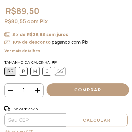
R$89,50
R$80,55
com
Pix
3
x de
R$29,83
sem juros
10% de desconto
pagando com Pix
Ver mais detalhes
TAMANHO DA CALCINHA:
PP
PP
P
M
G
GG
ALTERAR CEP
Entregas para o CEP:
Meios de envio
CALCULAR
Não sei meu CEP