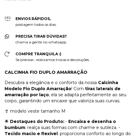
ENVIOS RÁPIDOS,
postagem todos os dias.
PRECISA TIRAR DÚVIDAS?
chama a gente no whatsapp.
COMPRE TRANQUILA :)
Se precisar, realizamos trocas e devoluções.
CALCINHA FIO DUPLO AMARRAÇÃO
Descubra a elegância e o conforto da nossa
Calcinha
Modelo Fio Duplo Amarração
! Com
tiras laterais de
amarração por laço
, ela se adapta perfeitamente ao seu
corpo, garantindo um encaixe que valoriza suas curvas.
👙 modelo veste tamanho M
🌟
Destaques do Produto:
-
Encaixa e desenha o
bumbum
: realça suas formas com charme e sutileza. -
Tecido macio e flexível
: proporciona conforto ao longo do