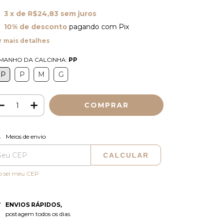
3
x de
R$24,83
sem juros
10% de desconto
pagando com Pix
r mais detalhes
MANHO DA CALCINHA:
PP
PP
P
M
G
ALTERAR CEP
regas para o CEP:
Meios de envio
CALCULAR
o sei meu CEP
ENVIOS RÁPIDOS,
postagem todos os dias.