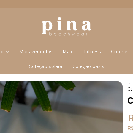
cor
Mais vendidos
Maiô
Fitness
Crochê
Coleção solara
Coleção oásis
Iní
Cal
C
R