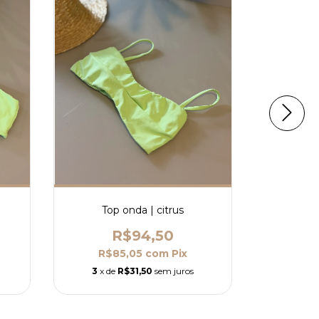
Top onda | citrus
Top 
R$94,50
R$85,05
com
Pix
R$
3
x de
R$31,50
sem juros
3
x de