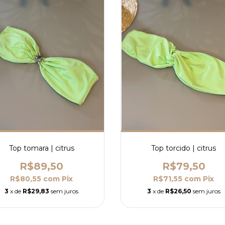
Top tomara | citrus
Top torcido | citrus
R$89,50
R$79,50
R$80,55
com
Pix
R$71,55
com
Pix
3
x de
R$29,83
sem juros
3
x de
R$26,50
sem juros