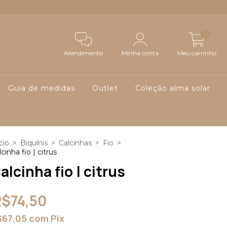
0
Atendimento
Minha conta
Meu carrinho
Guia de medidas
Outlet
Coleção alma solar
cio
>
Biquínis
>
Calcinhas
>
Fio
>
cinha fio | citrus
alcinha fio | citrus
R$74,50
$67,05
com
Pix