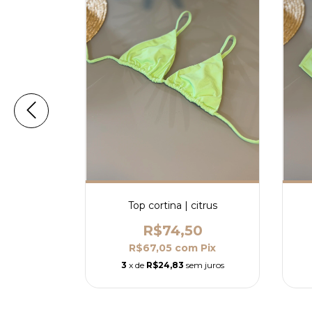
itrus
Top cortina | citrus
0
R$74,50
m
Pix
R$67,05
com
Pix
m juros
3
x de
R$24,83
sem juros