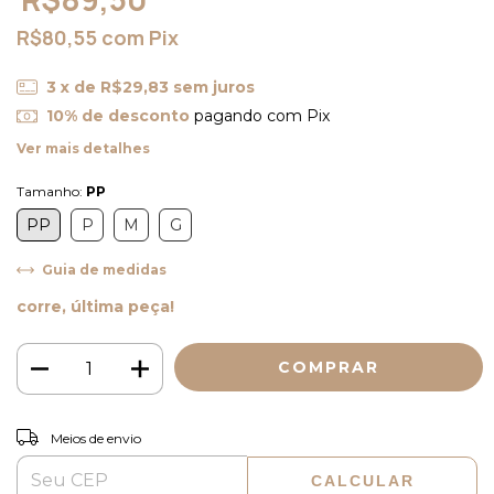
R$80,55
com
Pix
3
x de
R$29,83
sem juros
10% de desconto
pagando com Pix
Ver mais detalhes
Tamanho:
PP
PP
P
M
G
Guia de medidas
corre, última peça!
ALTERAR CEP
Entregas para o CEP:
Meios de envio
CALCULAR