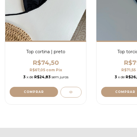
Top cortina | preto
Top torci
R$74,50
R$7
R$67,05
com
Pix
R$71,55
3
x de
R$24,83
sem juros
3
x de
R$26
COMPRAR
COMPRAR