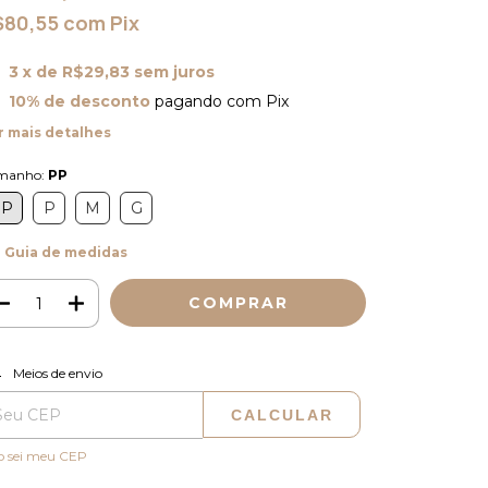
$80,55
com
Pix
3
x de
R$29,83
sem juros
10% de desconto
pagando com Pix
r mais detalhes
manho:
PP
PP
P
M
G
Guia de medidas
ALTERAR CEP
regas para o CEP:
Meios de envio
CALCULAR
o sei meu CEP