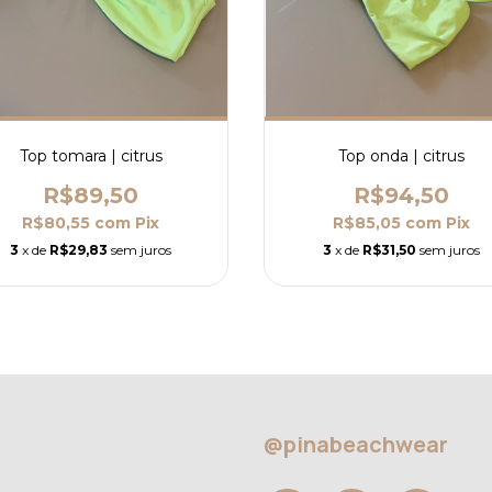
Top tomara | citrus
Top onda | citrus
R$89,50
R$94,50
R$80,55
com
Pix
R$85,05
com
Pix
3
x de
R$29,83
sem juros
3
x de
R$31,50
sem juros
@pinabeachwear