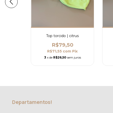
itrus
Top torcido | citrus
0
R$79,50
m
Pix
R$71,55
com
Pix
m juros
3
x de
R$26,50
sem juros
Departamentos!