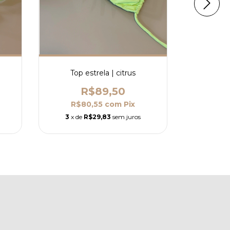
Top estrela | citrus
Top 
R$89,50
R$80,55
com
Pix
R$
3
x de
R$29,83
sem juros
3
x de