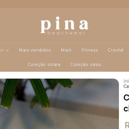
cor
Mais vendidos
Maiô
Fitness
Crochê
Coleção solara
Coleção oásis
Iní
Ca
C
c