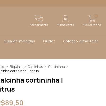
0
Atendimento
Minha conta
Meu carrinho
Guia de medidas
Outlet
Coleção alma solar
cio
>
Biquínis
>
Calcinhas
>
Cortininha
>
lcinha cortininha | citrus
alcinha cortininha |
itrus
R$89,50