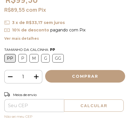
R$89,55
com
Pix
3
x de
R$33,17
sem juros
10% de desconto
pagando com Pix
Ver mais detalhes
TAMANHO DA CALCINHA:
PP
PP
P
M
G
GG
ALTERAR CEP
Entregas para o CEP:
Meios de envio
CALCULAR
Não sei meu CEP