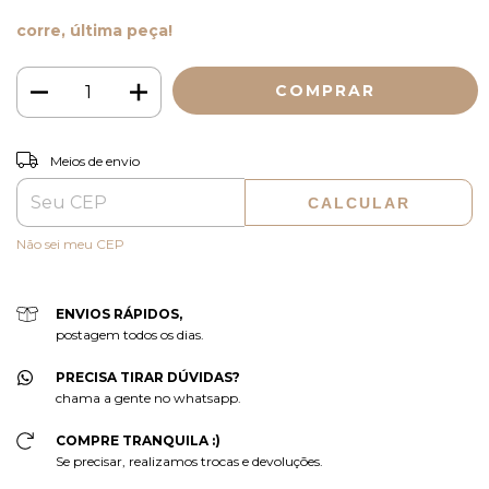
corre, última peça!
ALTERAR CEP
Entregas para o CEP:
Meios de envio
CALCULAR
Não sei meu CEP
ENVIOS RÁPIDOS,
postagem todos os dias.
PRECISA TIRAR DÚVIDAS?
chama a gente no whatsapp.
COMPRE TRANQUILA :)
Se precisar, realizamos trocas e devoluções.