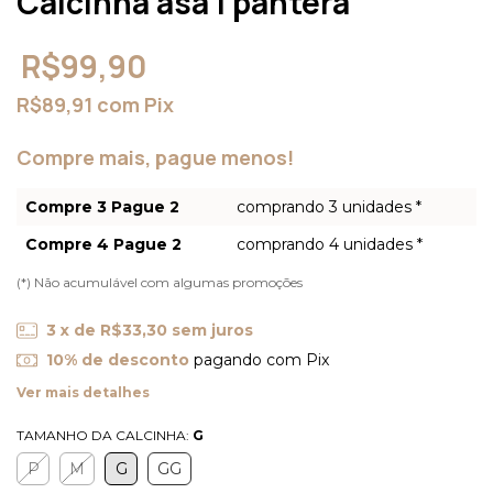
Calcinha asa | pantera
R$99,90
R$89,91
com
Pix
Compre mais, pague menos!
Compre 3 Pague 2
comprando 3 unidades *
Compre 4 Pague 2
comprando 4 unidades *
(*) Não acumulável com algumas promoções
3
x de
R$33,30
sem juros
10% de desconto
pagando com Pix
Ver mais detalhes
TAMANHO DA CALCINHA:
G
P
M
G
GG