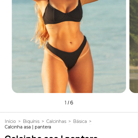
1
/
6
Início
>
Biquínis
>
Calcinhas
>
Básica
>
Calcinha asa | pantera