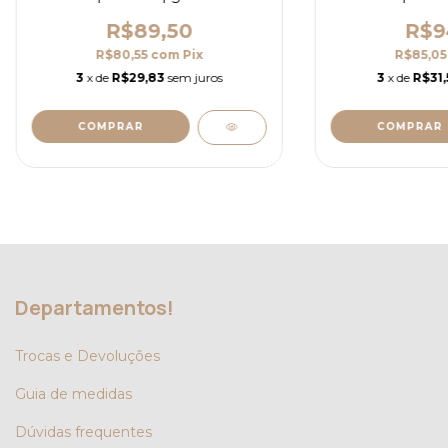
R$89,50
R$9
R$80,55
com
Pix
R$85,0
3
x de
R$29,83
sem juros
3
x de
R$31,
COMPRAR
COMPRAR
Departamentos!
Trocas e Devoluções
Guia de medidas
Dúvidas frequentes