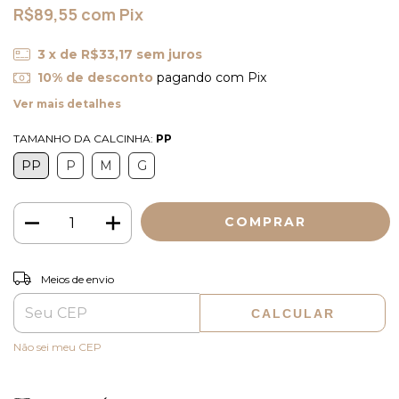
R$89,55
com
Pix
3
x de
R$33,17
sem juros
10% de desconto
pagando com Pix
Ver mais detalhes
TAMANHO DA CALCINHA:
PP
PP
P
M
G
ALTERAR CEP
Entregas para o CEP:
Meios de envio
CALCULAR
Não sei meu CEP