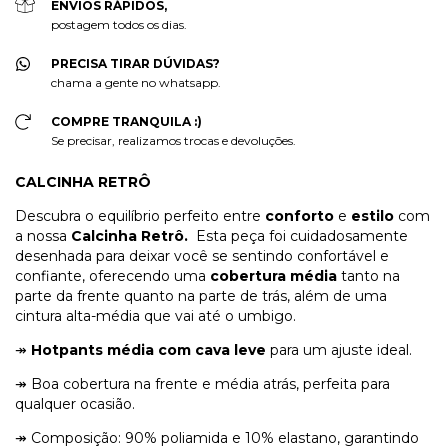
ENVIOS RÁPIDOS,
postagem todos os dias.
PRECISA TIRAR DÚVIDAS?
chama a gente no whatsapp.
COMPRE TRANQUILA :)
Se precisar, realizamos trocas e devoluções.
CALCINHA RETRÔ
Descubra o equilíbrio perfeito entre
conforto
e
estilo
com
a nossa
Calcinha Retrô.
Esta peça foi cuidadosamente
desenhada para deixar você se sentindo confortável e
confiante, oferecendo uma
cobertura média
tanto na
parte da frente quanto na parte de trás, além de uma
cintura alta-média que vai até o umbigo.
↠
Hotpants média com cava leve
para um ajuste ideal.
↠ Boa cobertura na frente e média atrás, perfeita para
qualquer ocasião.
↠ Composição: 90% poliamida e 10% elastano, garantindo