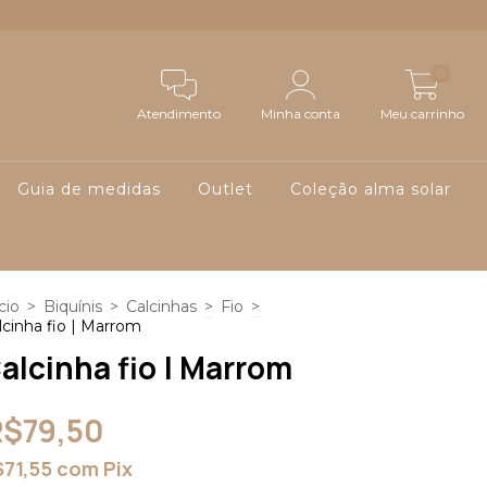
0
Atendimento
Minha conta
Meu carrinho
Guia de medidas
Outlet
Coleção alma solar
cio
>
Biquínis
>
Calcinhas
>
Fio
>
lcinha fio | Marrom
alcinha fio | Marrom
R$79,50
$71,55
com
Pix