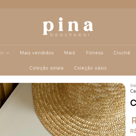
cor
Mais vendidos
Maiô
Fitness
Crochê
Coleção solara
Coleção oásis
Iní
Ca
C
R