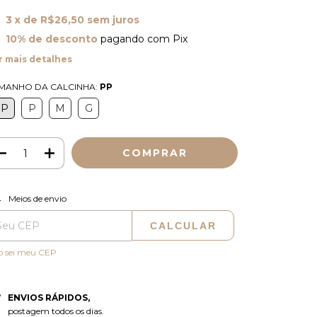
3
x de
R$26,50
sem juros
10% de desconto
pagando com Pix
r mais detalhes
MANHO DA CALCINHA:
PP
PP
P
M
G
ALTERAR CEP
regas para o CEP:
Meios de envio
CALCULAR
o sei meu CEP
ENVIOS RÁPIDOS,
postagem todos os dias.