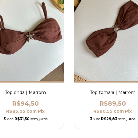
Top onda | Marrom
Top tomara | Marrom
R$94,50
R$89,50
R$85,05
com
Pix
R$80,55
com
Pix
3
x de
R$31,50
sem juros
3
x de
R$29,83
sem juros