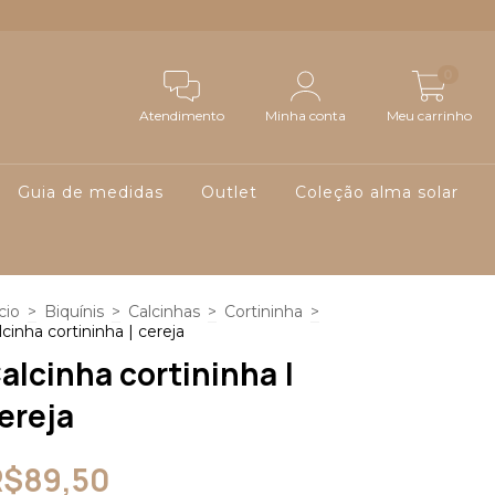
0
Atendimento
Minha conta
Meu carrinho
Guia de medidas
Outlet
Coleção alma solar
cio
>
Biquínis
>
Calcinhas
>
Cortininha
>
lcinha cortininha | cereja
alcinha cortininha |
ereja
R$89,50