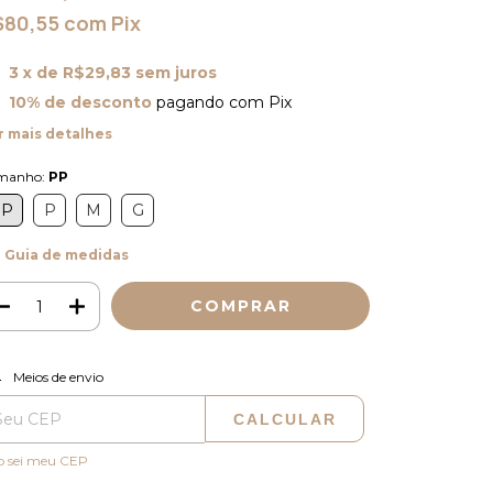
$80,55
com
Pix
3
x de
R$29,83
sem juros
10% de desconto
pagando com Pix
r mais detalhes
manho:
PP
PP
P
M
G
Guia de medidas
ALTERAR CEP
regas para o CEP:
Meios de envio
CALCULAR
o sei meu CEP