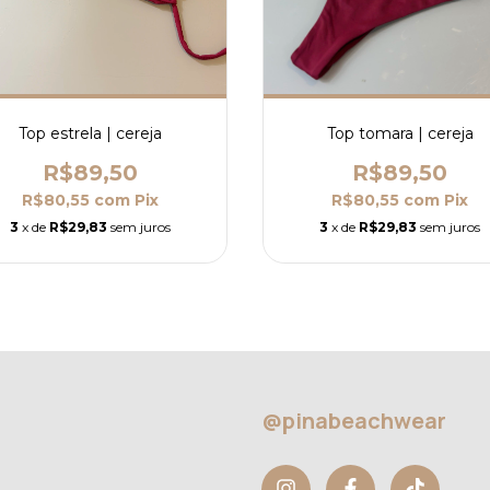
Top estrela | cereja
Top tomara | cereja
R$89,50
R$89,50
R$80,55
com
Pix
R$80,55
com
Pix
3
x de
R$29,83
sem juros
3
x de
R$29,83
sem juros
@pinabeachwear