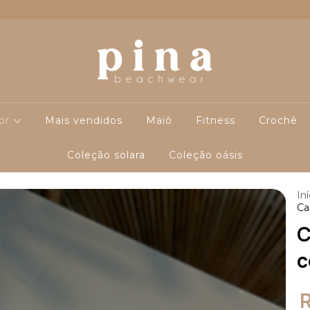
cor
Mais vendidos
Maiô
Fitness
Crochê
Coleção solara
Coleção oásis
Iní
Ca
C
c